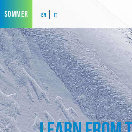
SOMMER
EN
IT
Learn from 