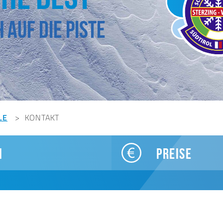
 auf die Piste
LE
KONTAKT
N
PREISE