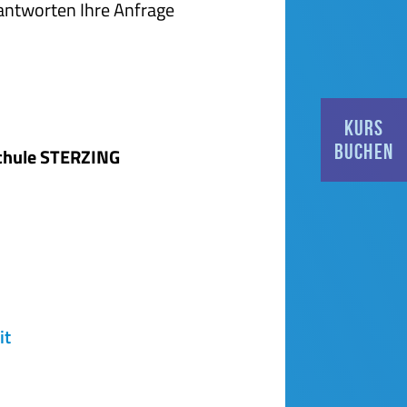
antworten Ihre Anfrage
KURS
BUCHEN
chule STERZING
it