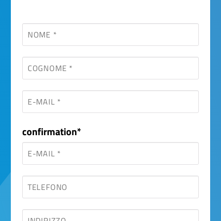
Campo
confirmation
*
obbligatorio